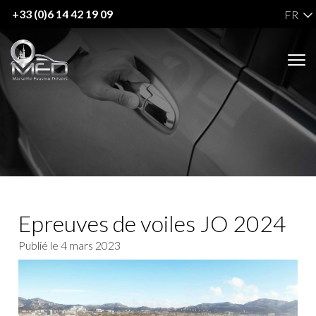
+33 (0)6 14 42 19 09
FR
Notre
Epreuves de voiles JO 2024
blog
Publié le
4 mars 2023
de
chauffeur