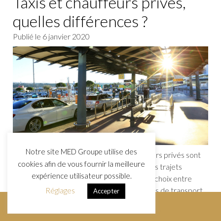
Taxis et chauffeurs privés,
quelles différences ?
Publié le
6 janvier 2020
Notre site MED Groupe utilise des
Les différences entre Taxi et VTC Chauffeurs privés sont
cookies afin de vous fournir la meilleure
multiples. De nos jours, que ce soit pour des trajets
expérience utilisateur possible.
quotidiens ou plus ponctuels nous avons le choix entre
plusieurs moyens de transport. Ces moyens de transport
Réglages
Accepter
sont vraiment utiles mais chacun d’entre eux présente des
RÉSERVER
caractéristiques diverses qui les rendent complètement