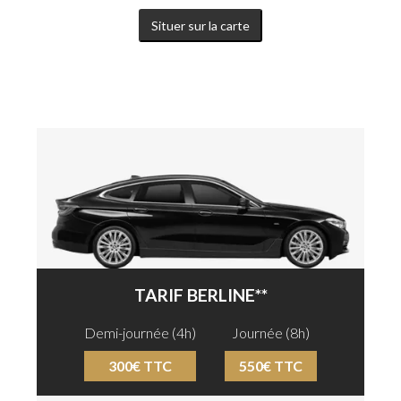
Situer sur la carte
TARIF BERLINE**
Demi-journée (4h)
Journée (8h)
300€ TTC
550€ TTC